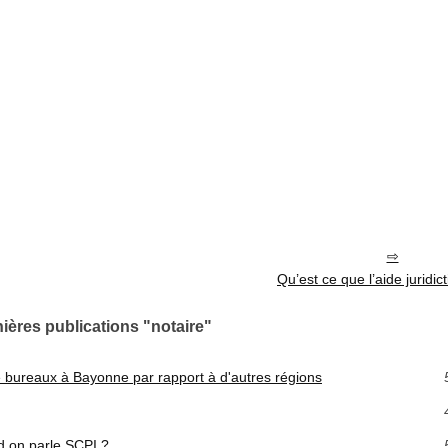
Qu’est ce que l’aide juridic
ières publications "notaire"
 bureaux à Bayonne par rapport à d'autres régions
 on parle SCPI ?