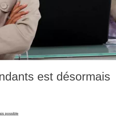
ndants est désormais
is possible