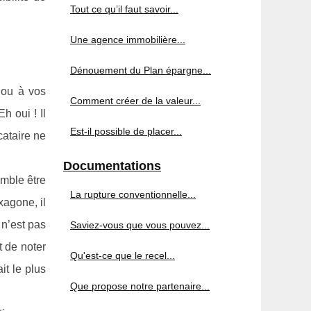
Tout ce qu’il faut savoir...
Une agence immobilière...
Dénouement du Plan épargne...
 ou à vos
Comment créer de la valeur...
h oui ! Il
Est-il possible de placer...
cataire ne
Documentations
emble être
La rupture conventionnelle...
xagone, il
 n’est pas
Saviez-vous que vous pouvez...
t de noter
Qu'est-ce que le recel...
it le plus
Que propose notre partenaire...