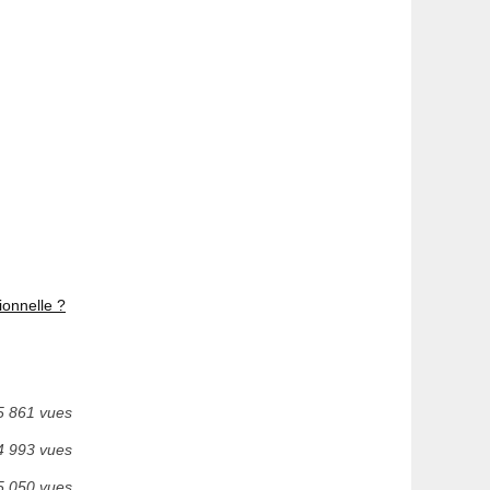
tionnelle ?
5 861 vues
4 993 vues
5 050 vues