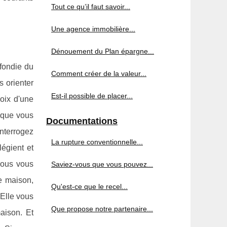
Tout ce qu’il faut savoir...
Une agence immobilière...
Dénouement du Plan épargne...
fondie du
Comment créer de la valeur...
s orienter
Est-il possible de placer...
oix d'une
r que vous
Documentations
interrogez
La rupture conventionnelle...
légient et
 vous vous
Saviez-vous que vous pouvez...
e maison,
Qu'est-ce que le recel...
 Elle vous
Que propose notre partenaire...
maison. Et