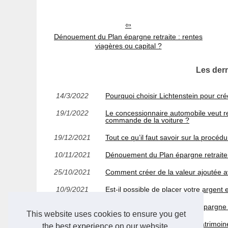
Dénouement du Plan épargne retraite : rentes
viagères ou capital ?
Les dern
14/3/2022
Pourquoi choisir Lichtenstein pour cré
19/1/2022
Le concessionnaire automobile veut ret
commande de la voiture ?
19/12/2021
Tout ce qu’il faut savoir sur la procéd
10/11/2021
Dénouement du Plan épargne retraite :
25/10/2021
Comment créer de la valeur ajoutée a
10/9/2021
Est-il possible de placer votre argent
17/8/2021
Pour quelles raisons la SCPI Epargne P
This website uses cookies to ensure you get
12/7/2021
Solliciter un gestionnaire de patrimoi
the best experience on our website.