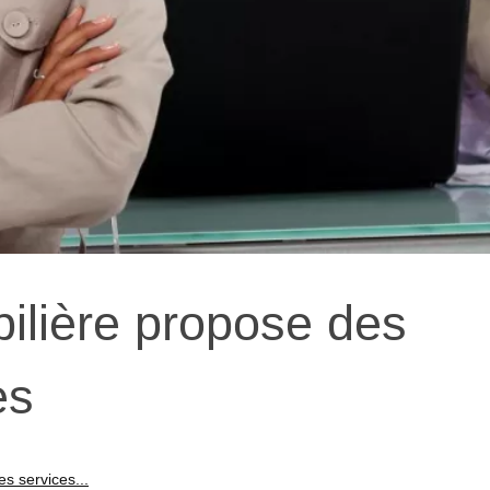
lière propose des
es
s services...