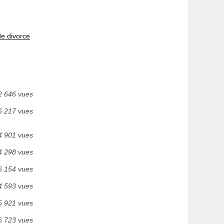
de divorce
2 646 vues
6 217 vues
4 901 vues
4 298 vues
6 154 vues
4 593 vues
5 921 vues
6 723 vues