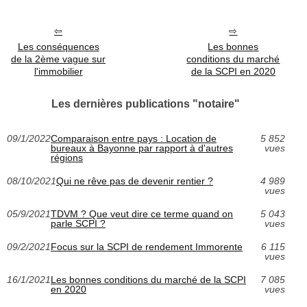
Les conséquences
Les bonnes
de la 2ème vague sur
conditions du marché
l'immobilier
de la SCPI en 2020
Les dernières publications "notaire"
09/1/2022
Comparaison entre pays : Location de
5 852
bureaux à Bayonne par rapport à d'autres
vues
régions
08/10/2021
Qui ne rêve pas de devenir rentier ?
4 989
vues
05/9/2021
TDVM ? Que veut dire ce terme quand on
5 043
parle SCPI ?
vues
09/2/2021
Focus sur la SCPI de rendement Immorente
6 115
vues
16/1/2021
Les bonnes conditions du marché de la SCPI
7 085
en 2020
vues