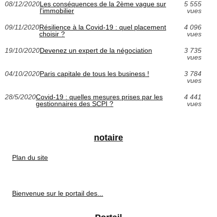
08/12/2020
Les conséquences de la 2ème vague sur
5 555
l'immobilier
vues
09/11/2020
Résilience à la Covid-19 : quel placement
4 096
choisir ?
vues
19/10/2020
Devenez un expert de la négociation
3 735
vues
04/10/2020
Paris capitale de tous les business !
3 784
vues
28/5/2020
Covid-19 : quelles mesures prises par les
4 441
gestionnaires des SCPI ?
vues
notaire
Plan du site
Bienvenue sur le portail des...