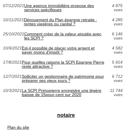
07/12/2021
Une agence immobilière propose des
4 875
services spécifiques
vues
10/11/2021
Dénouement du Plan épargne retraite :
4 285
rentes viagères ou capital ?
vues
25/10/2021
Comment créer de la valeur ajoutée avec
6 146
les SCPI ?
vues
10/9/2021
Est-il possible de placer votre argent et
4 582
payer moins d'impôt ?
vues
17/8/2021
Pour quelles raisons la SCPI Epargne Pierre
5 914
reste attractive ?
vues
12/7/2021
Solliciter un gestionnaire de patrimoine pour
6 712
préparer ses vieux jours ?
vues
10/3/2021
La SCPI Primopierre enregistre une légère
11 744
baisse de 15pour-cent sur 2020
vues
notaire
Plan du site