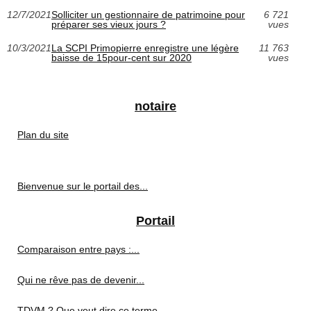
12/7/2021
Solliciter un gestionnaire de patrimoine pour
6 721
préparer ses vieux jours ?
vues
10/3/2021
La SCPI Primopierre enregistre une légère
11 763
baisse de 15pour-cent sur 2020
vues
notaire
Plan du site
Bienvenue sur le portail des...
Portail
Comparaison entre pays :...
Qui ne rêve pas de devenir...
TDVM ? Que veut dire ce terme...