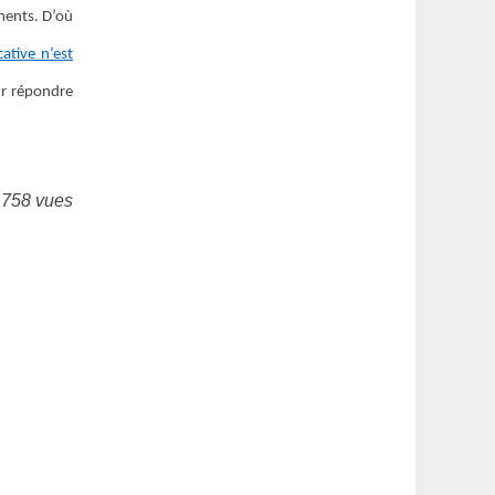
ements. D’où
ative n’est
ur répondre
 758 vues