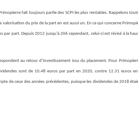
imopierre fait toujours partie des SCPI les plus rentables. Rappelons tout
a valorisation du prix de la part en est aussi un. En ce qui concerne Primopi
s par part. Depuis 2012 jusqu’à 206 cependant, celui-ci est révisé à la hau
rrespondent au retour d’investissement issu du placement. Pour Primopierr
ividendes sont de 10.48 euros par part en 2020, contre 12.31 euros e
compte de ceux des années précédentes, puisque les dividendes de 2018 étai