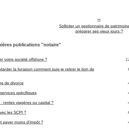
Solliciter un gestionnaire de patrimoin
préparer ses vieux jours ?
ières publications "notaire"
er votre société offshore ?
1
arder la livraison comment puis-je retirer le bon de
ure de divorce
ervices spécifiques
 rentes viagères ou capital ?
vec les SCPI ?
 et payer moins d'impôt ?