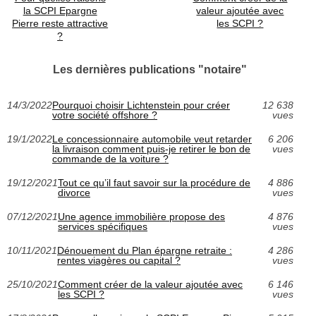
la SCPI Epargne
valeur ajoutée avec
Pierre reste attractive
les SCPI ?
?
Les dernières publications "notaire"
14/3/2022
Pourquoi choisir Lichtenstein pour créer
12 638
votre société offshore ?
vues
19/1/2022
Le concessionnaire automobile veut retarder
6 206
la livraison comment puis-je retirer le bon de
vues
commande de la voiture ?
19/12/2021
Tout ce qu’il faut savoir sur la procédure de
4 886
divorce
vues
07/12/2021
Une agence immobilière propose des
4 876
services spécifiques
vues
10/11/2021
Dénouement du Plan épargne retraite :
4 286
rentes viagères ou capital ?
vues
25/10/2021
Comment créer de la valeur ajoutée avec
6 146
les SCPI ?
vues