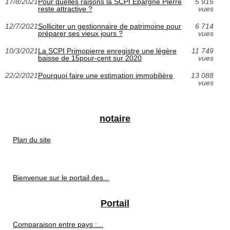
17/8/2021
Pour quelles raisons la SCPI Epargne Pierre
5 915
reste attractive ?
vues
12/7/2021
Solliciter un gestionnaire de patrimoine pour
6 714
préparer ses vieux jours ?
vues
10/3/2021
La SCPI Primopierre enregistre une légère
11 749
baisse de 15pour-cent sur 2020
vues
22/2/2021
Pourquoi faire une estimation immobilière
13 088
vues
notaire
Plan du site
Bienvenue sur le portail des...
Portail
Comparaison entre pays :...