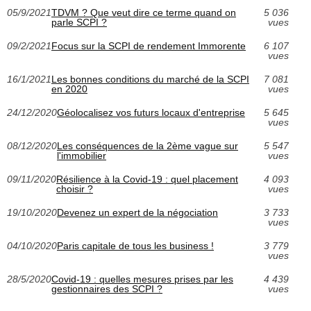
05/9/2021
TDVM ? Que veut dire ce terme quand on
5 036
parle SCPI ?
vues
09/2/2021
Focus sur la SCPI de rendement Immorente
6 107
vues
16/1/2021
Les bonnes conditions du marché de la SCPI
7 081
en 2020
vues
24/12/2020
Géolocalisez vos futurs locaux d'entreprise
5 645
vues
08/12/2020
Les conséquences de la 2ème vague sur
5 547
l'immobilier
vues
09/11/2020
Résilience à la Covid-19 : quel placement
4 093
choisir ?
vues
19/10/2020
Devenez un expert de la négociation
3 733
vues
04/10/2020
Paris capitale de tous les business !
3 779
vues
28/5/2020
Covid-19 : quelles mesures prises par les
4 439
gestionnaires des SCPI ?
vues