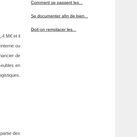
Comment se passent les...
Se documenter afin de bien...
Doit-on remplacer les...
.4 M€ et il
interne ou
nancier de
meubles en
gistiques.
 partie des