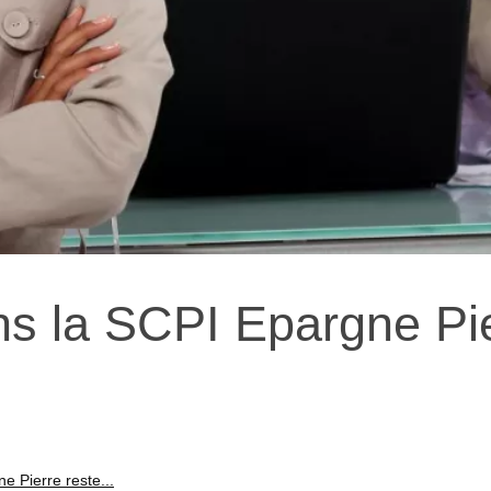
ns la SCPI Epargne Pi
e Pierre reste...