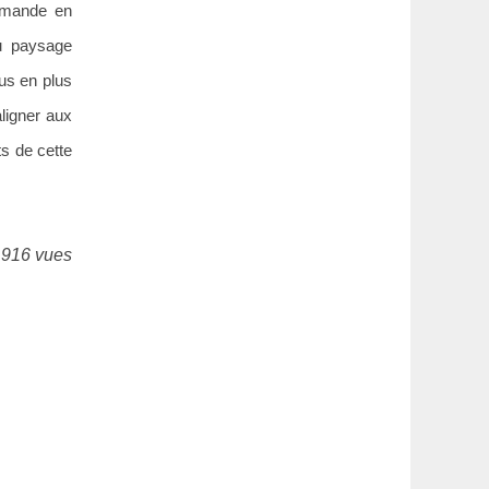
demande en
du paysage
us en plus
aligner aux
s de cette
 916 vues