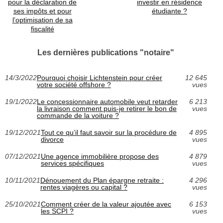
pour la déclaration de
investir en résidence
ses impôts et pour
étudiante ?
l’optimisation de sa
fiscalité
Les dernières publications "notaire"
14/3/2022
Pourquoi choisir Lichtenstein pour créer
12 645
votre société offshore ?
vues
19/1/2022
Le concessionnaire automobile veut retarder
6 213
la livraison comment puis-je retirer le bon de
vues
commande de la voiture ?
19/12/2021
Tout ce qu’il faut savoir sur la procédure de
4 895
divorce
vues
07/12/2021
Une agence immobilière propose des
4 879
services spécifiques
vues
10/11/2021
Dénouement du Plan épargne retraite :
4 296
rentes viagères ou capital ?
vues
25/10/2021
Comment créer de la valeur ajoutée avec
6 153
les SCPI ?
vues