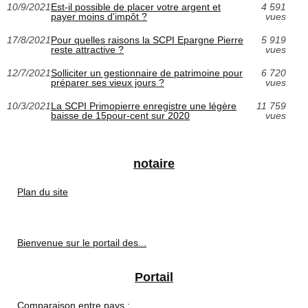
10/9/2021
Est-il possible de placer votre argent et
4 591
payer moins d'impôt ?
vues
17/8/2021
Pour quelles raisons la SCPI Epargne Pierre
5 919
reste attractive ?
vues
12/7/2021
Solliciter un gestionnaire de patrimoine pour
6 720
préparer ses vieux jours ?
vues
10/3/2021
La SCPI Primopierre enregistre une légère
11 759
baisse de 15pour-cent sur 2020
vues
notaire
Plan du site
Bienvenue sur le portail des...
Portail
Comparaison entre pays :...