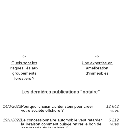
Quels sont les
Une expertise en
risques liés aux
amélioration
groupements
d'immeubles
forestiers ?
Les dernières publications "notaire"
14/3/2022
Pourquoi choisir Lichtenstein pour créer
12 642
votre société offshore ?
vues
19/1/2022
Le concessionnaire automobile veut retarder
6 212
la livraison comment puis-je retirer le bon de
vues
commande de la voiture ?