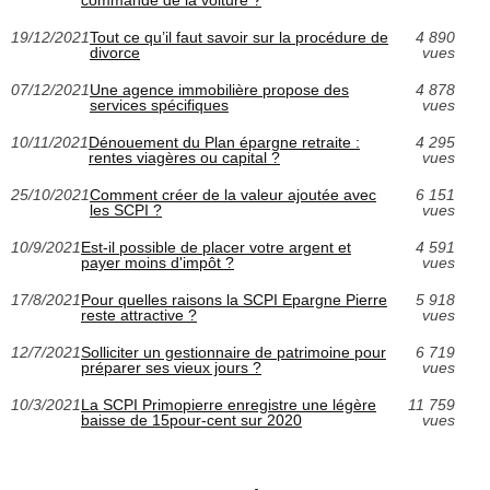
19/12/2021
Tout ce qu’il faut savoir sur la procédure de
4 890
divorce
vues
07/12/2021
Une agence immobilière propose des
4 878
services spécifiques
vues
10/11/2021
Dénouement du Plan épargne retraite :
4 295
rentes viagères ou capital ?
vues
25/10/2021
Comment créer de la valeur ajoutée avec
6 151
les SCPI ?
vues
10/9/2021
Est-il possible de placer votre argent et
4 591
payer moins d'impôt ?
vues
17/8/2021
Pour quelles raisons la SCPI Epargne Pierre
5 918
reste attractive ?
vues
12/7/2021
Solliciter un gestionnaire de patrimoine pour
6 719
préparer ses vieux jours ?
vues
10/3/2021
La SCPI Primopierre enregistre une légère
11 759
baisse de 15pour-cent sur 2020
vues