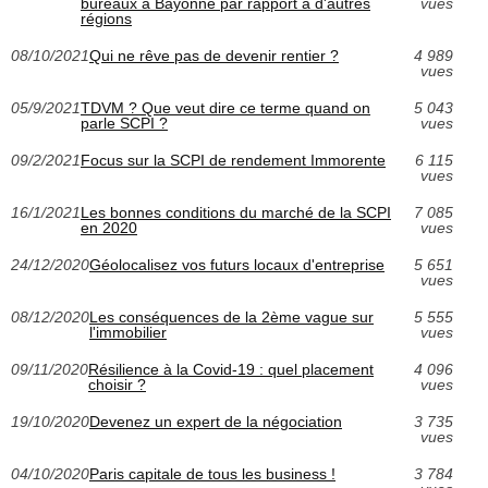
bureaux à Bayonne par rapport à d'autres
vues
régions
08/10/2021
Qui ne rêve pas de devenir rentier ?
4 989
vues
05/9/2021
TDVM ? Que veut dire ce terme quand on
5 043
parle SCPI ?
vues
09/2/2021
Focus sur la SCPI de rendement Immorente
6 115
vues
16/1/2021
Les bonnes conditions du marché de la SCPI
7 085
en 2020
vues
24/12/2020
Géolocalisez vos futurs locaux d'entreprise
5 651
vues
08/12/2020
Les conséquences de la 2ème vague sur
5 555
l'immobilier
vues
09/11/2020
Résilience à la Covid-19 : quel placement
4 096
choisir ?
vues
19/10/2020
Devenez un expert de la négociation
3 735
vues
04/10/2020
Paris capitale de tous les business !
3 784