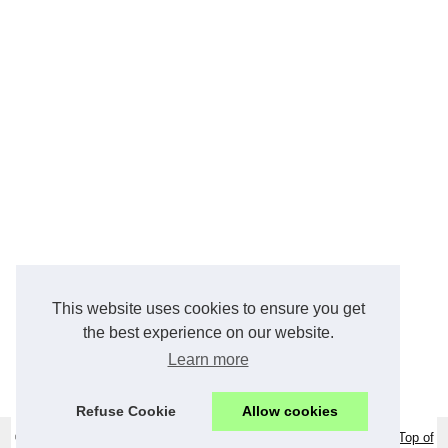
This website uses cookies to ensure you get
the best experience on our website.
Learn more
Refuse Cookie
Allow cookies
© 2026
Notaire-france.com
|
Plan du site
|
Cookies Policy
|
RSS
|
Top of