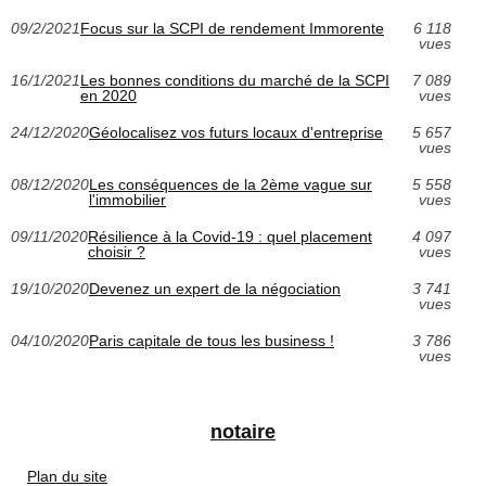
09/2/2021
Focus sur la SCPI de rendement Immorente
6 118
vues
16/1/2021
Les bonnes conditions du marché de la SCPI
7 089
en 2020
vues
24/12/2020
Géolocalisez vos futurs locaux d'entreprise
5 657
vues
08/12/2020
Les conséquences de la 2ème vague sur
5 558
l'immobilier
vues
09/11/2020
Résilience à la Covid-19 : quel placement
4 097
choisir ?
vues
19/10/2020
Devenez un expert de la négociation
3 741
vues
04/10/2020
Paris capitale de tous les business !
3 786
vues
notaire
Plan du site